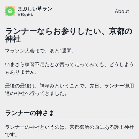
Skip
Skip
Skip
まぶしい草ラン
About
to
to
to
京都を走る
primary
content
footer
navigation
ランナーならお参りしたい、京都の
神社
マラソン大会まで、あと1週間。
いまさら練習不足だとか言って走ってみても、どうしよう
もありません。
最後の最後は、神頼みということで、先日、ランナー御用
達の神社へ行ってきました。
ランナーの神さま
ランナーの神社というのは、京都御所の西にある護王神社
です。