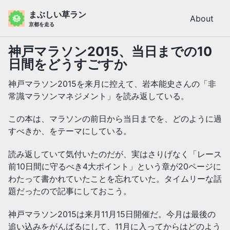
Skip
Skip
Skip
まぶしい草ラン
About
to
to
to
京都を走る
primary
content
footer
navigation
神戸マラソン2015、当日までの10
日間をどうすごすか
神戸マラソン2015を来月に控えて、岩本能史さんの「非
常識マラソンマネジメント」を読み返している。
この本は、マラソンの前日から当日までを、どのように過
すべきか、をテーマにしている。
読み返していて気付いたのだが、実はさりげなく「レース
前10日間に守るべき4大ポイント」という章が20ページに
わたって書かれていたことを忘れていた。タイムリーな話
題だったので記事にしておこう。
神戸マラソン2015は来月11月15日開催だ。今月は最後の
追い込みをがんばるにして、11月に入ってからはどのよう