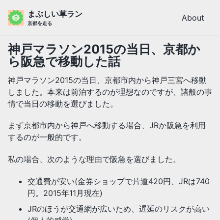
Skip
Skip
Skip
まぶしい草ラン
About
to
to
to
京都を走る
primary
content
footer
navigation
神戸マラソン2015の当日、京都か
ら阪急で移動した話
神戸マラソン2015の当日、京都市内から神戸三宮へ移動
しました。本来は前泊するのが理想なのですが、諸般の事
情で当日の移動を選びました。
まず京都市内から神戸へ移動する場合、JRか阪急を利用
するのが一般的です。
私の場合、次のような理由で阪急を選びました。
交通費が安い(金券ショップで片道420円、JRは740
円。2015年11月現在)
JRのほうが交通網が広いため、遅延のリスクが高い