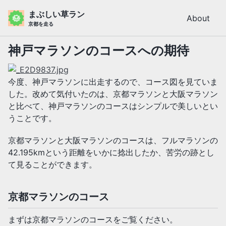
Skip
Skip
Skip
まぶしい草ラン
About
to
to
to
京都を走る
primary
content
footer
navigation
神戸マラソンのコースへの期待
今度、神戸マラソンに出走するので、コース図を見ていま
した。改めて気付いたのは、京都マラソンと大阪マラソン
と比べて、神戸マラソンのコースはシンプルで美しいとい
うことです。
京都マラソンと大阪マラソンのコースは、フルマラソンの
42.195kmという距離をいかに捻出したか、苦労の跡とし
て見ることができます。
京都マラソンのコース
まずは京都マラソンのコースをご覧ください。