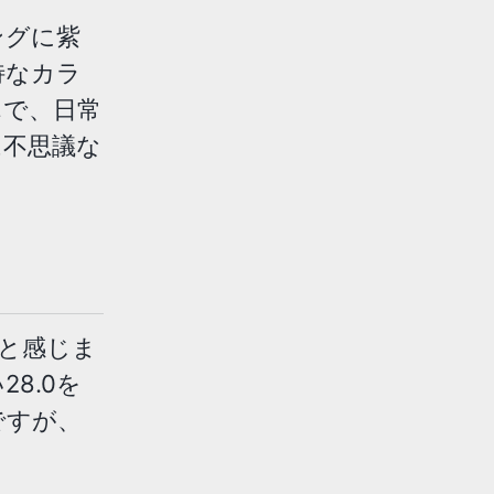
ングに紫
特なカラ
んで、日常
は不思議な
と感じま
8.0を
ですが、