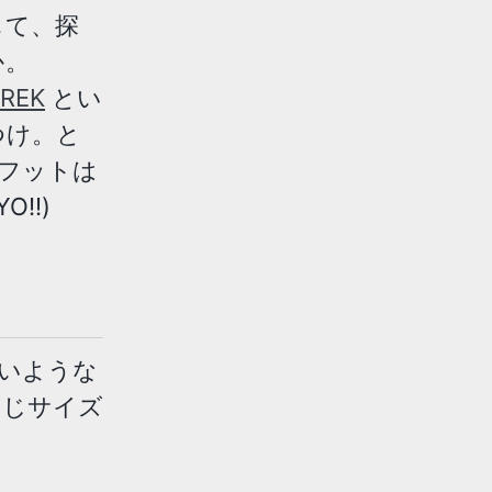
して、探
か。
TREK
とい
つけ。と
アフットは
!!)
多いような
同じサイズ