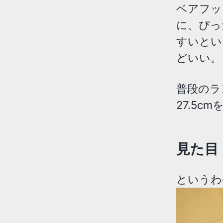
ベアフッ
に、ぴっ
すいとい
どいい。
普段のラ
27.5
見た目
というわ