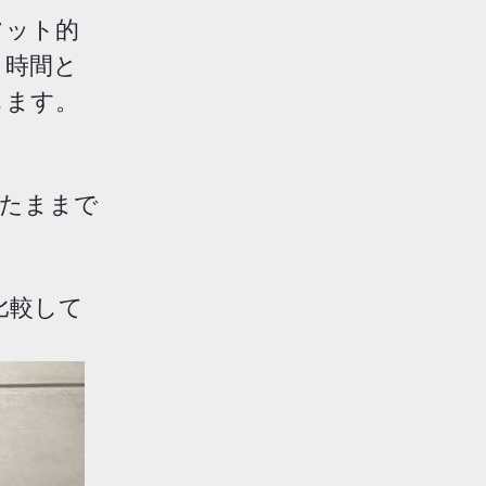
フット的
。時間と
します。
けたままで
比較して