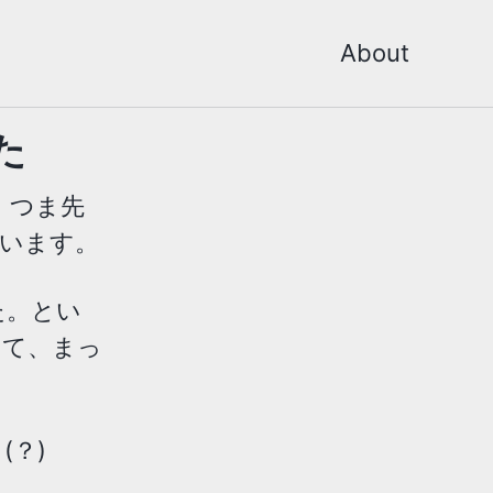
About
た
、つま先
います。
た。とい
って、まっ
？)