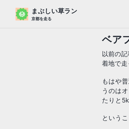
Skip
Skip
Skip
まぶしい草ラン
to
to
to
京都を走る
primary
content
footer
navigation
ベア
以前の記
着地で走
もはや普
うのはオ
たりと5
というこ