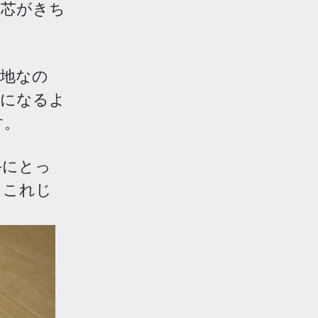
る芯がきち
生地なの
芯になるよ
す。
手にとっ
。これじ