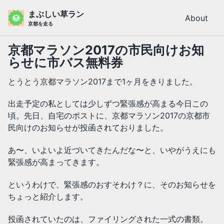
Skip
Skip
Skip
まぶしい草ラン
About
to
to
to
京都を走る
primary
content
footer
navigation
京都マラソン2017の市民向けお知
らせに市バス無料券
とうとう京都マラソン2017まで1ヶ月をきりました。
出走予定の私としては少しずつ緊張感が高まる今日この
頃。先日、自宅のポストに、京都マラソン2017の京都市
民向けのお知らせが投函されておりました。
あ〜、いよいよ近づいてきたんだな〜と、いやがうえにも
緊張感が高まってきます。
というわけで、緊張感のおすそわけ？に、そのお知らせを
ちょっと紹介します。
投函されていたのは、ファイリングされた一式の書類。