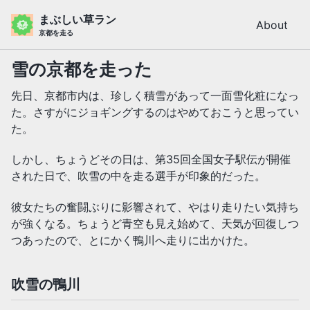
Skip
Skip
Skip
まぶしい草ラン
About
to
to
to
京都を走る
primary
content
footer
navigation
雪の京都を走った
先日、京都市内は、珍しく積雪があって一面雪化粧になっ
た。さすがにジョギングするのはやめておこうと思ってい
た。
しかし、ちょうどその日は、第35回全国女子駅伝が開催
された日で、吹雪の中を走る選手が印象的だった。
彼女たちの奮闘ぶりに影響されて、やはり走りたい気持ち
が強くなる。ちょうど青空も見え始めて、天気が回復しつ
つあったので、とにかく鴨川へ走りに出かけた。
吹雪の鴨川